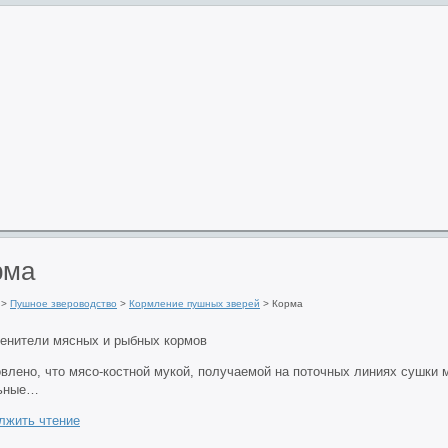
рма
>
Пушное звероводство
>
Кормление пушных зверей
>
Корма
влено, что мясо-костной мукой, получаемой на поточных линиях сушки 
ьные…
лжить чтение