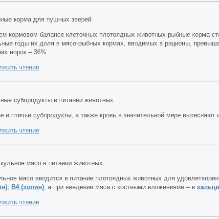
ем кормовом балансе клеточных плотоядных животных рыбные корма сто
ьные годы их доля в мясо-рыбных кормах, вводимых в рационы, превышае
ах норок – 36%.
лжить чтение
е и птичьи субпродукты, а также кровь в значительной мере вытесняют
лжить чтение
льное мясо вводится в питание плотоядных животных для удовлетворен
ин)
,
B4 (холин)
, а при введении мяса с костными вложениями – в
кальц
лжить чтение