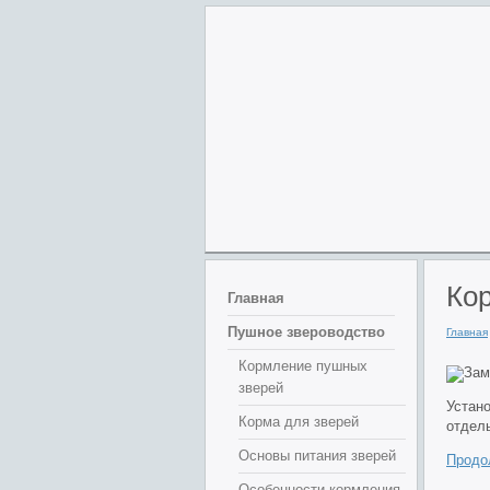
Ко
Главная
Пушное звероводство
Главная
Кормление пушных
зверей
Устано
Корма для зверей
отдел
Основы питания зверей
Продо
Особенности кормления