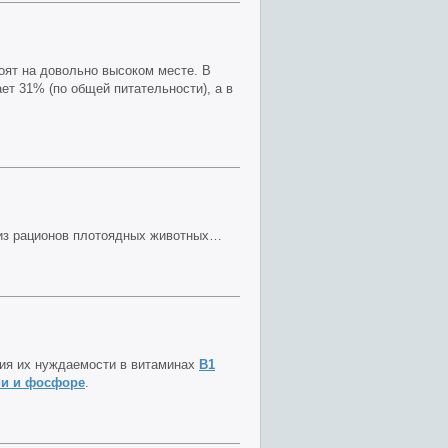
ят на довольно высоком месте. В
т 31% (по общей питательности), а в
 из рационов плотоядных животных…
ия их нуждаемости в витаминах
B1
ии и фосфоре
.