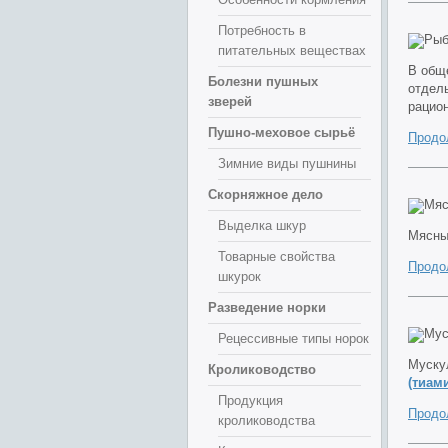
Потребность в
питательных веществах
В общ
Болезни пушных
отдел
зверей
рацион
Пушно-меховое сырьё
Продо
Зимние виды пушнины
Скорняжное дело
Выделка шкур
Мясны
Товарные свойства
Продо
шкурок
Разведение норки
Рецессивные типы норок
Муску
Кролиководство
(тиам
Продукция
Продо
кролиководства