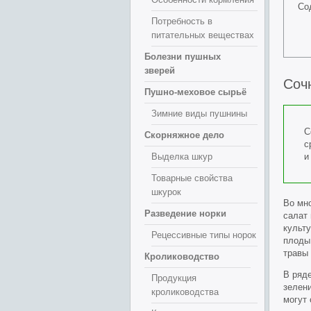
Со
Потребность в
питательных веществах
Болезни пушных
зверей
Соч
Пушно-меховое сырьё
Зимние виды пушнины
С
Скорняжное дело
с
Выделка шкур
Товарные свойства
шкурок
Во мн
Разведение норки
салат 
культ
Рецессивные типы норок
плоды,
травы 
Кролиководство
В ряд
Продукция
зелен
кролиководства
могут 