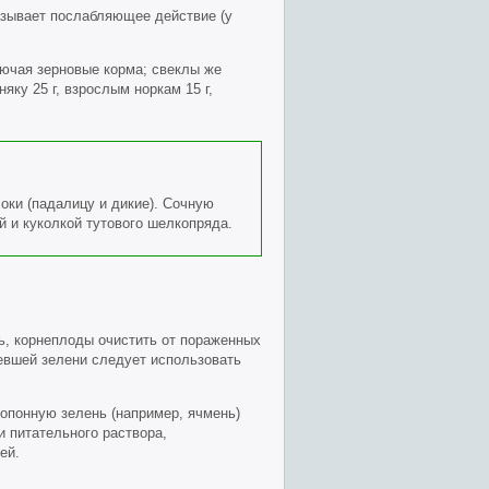
азывает послабляющее действие (у
лючая зерновые корма; свеклы же
ку 25 г, взрослым норкам 15 г,
ки (падалицу и дикие). Сочную
й и куколкой тутового шелкопряда.
, корнеплоды очистить от пораженных
бевшей зелени следует использовать
ропонную зелень (например, ячмень)
 питательного раствора,
ей.