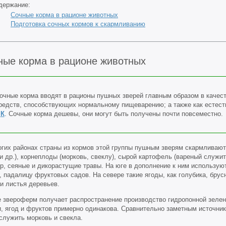
держание:
Сочные корма в рационе животных
Подготовка сочных кормов к скармливанию
ные корма в рационе животных
очные корма вводят в рационы пушных зверей главным образом в качес
редств, способствующих нормальному пищеварению; а также как естес
и
К
. Сочные корма дешевы, они могут быть получены почти повсеместно.
огих районах страны из кормов этой группы пушным зверям скармливают 
и др.), корнеплоды (морковь, свеклу), сырой картофель (вареный служи
ур, сеяные и дикорастущие травы. На юге в дополнение к ним использую
 падалицу фруктовых садов. На севере такие ягоды, как голубика, брус
и листья деревьев.
е звероферм получает распространение производство гидропонной зелени
и, ягод и фруктов примерно одинакова. Сравнительно заметным источни
служить морковь и свекла.