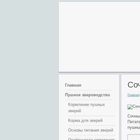
Со
Главная
Пушное звероводство
Главная
Кормление пушных
зверей
Сочны
Корма для зверей
Питате
пушных
Основы питания зверей
Особенности кормления