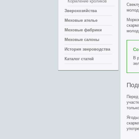
Кормление кроликов
Свекл
молод
Зверохозяйства
Морков
Меховые ателье
скармл
Меховые фабрики
молодн
Меховые салоны
История звероводства
Со
В 
Каталог статей
зе
Под
Перед
участ
только
Ягоды,
скарм
употр