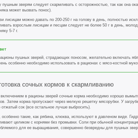
у пушным зверям следует скармливать с осторожностью, так как она ок
няка может вызвать понос).
и лисицам можно давать по 200-250 г на голову в день, полностью иск
ивать взрослым лисицам и песцам следует не более 50 г в день, молодня
яку 5-7 г.
вет
рационы пушных зверей, страдающих поносом, желательно включать ябло
лень особенно необходимо использовать в рационах с мясо-костной муко
готовка сочных кормов к скармливанию
 включением в рационы зверей сочные корма необходимо хорошо вымыть
ков. Затем корма пропускают через мелкую решетку мясорубки. У загру
 отжатый сок (все остальное лучше выбросить).
 особенно такие, как рябина, клюква, используют в давленом виде. Гид
ливают целиком с корнями без промывки. Соли при обычной концентрации
ебляемого для ее выращивания, совершенно безвредны для пушных звер