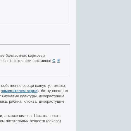
тве балластных кормовых
твенные источники витаминов
С
,
Е
собственно овощи (капусту, томаты,
т
заменителем зерна
), ботву овощных
т бахчевые культуры, дикорастущие
ника, рябина, клюква, дикорастущие
, а также силоса. Питательность
ком питательных веществ (сахара)